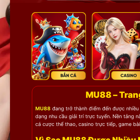
MU88 – Tran
MU88
đang trở thành điểm đến được nhiều 
dạng nhu cầu giải trí trực tuyến. Nền tảng 
cá cược thể thao, casino trực tiếp, game bài
Vì Sao MU88 Được Nhiều 