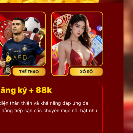
Đăng ký + 88k
diện thân thiện và khả năng đáp ứng đa
dễ dàng tiếp cận các chuyên mục nổi bật như